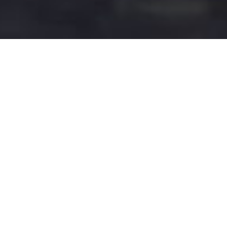
Gestão inteligente de resíduos
A otimização da recolha de
resíduos é fundamental
para a melhoria do serviço
ao cidadão e preservação
do meio ambiente, bem como para
reduzir os elevados custos de
operação.
Desafio
O atual processo de gestão de resíduos inicia-se com